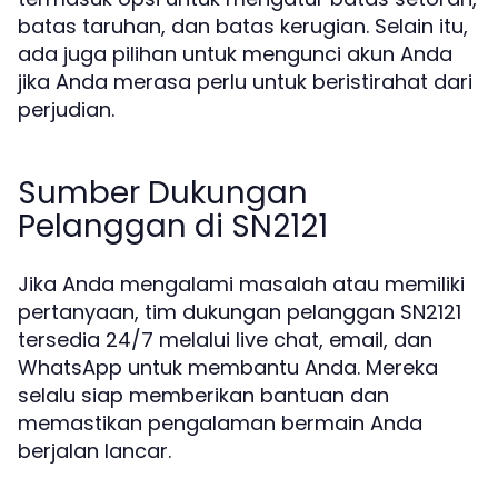
batas taruhan, dan batas kerugian. Selain itu,
ada juga pilihan untuk mengunci akun Anda
jika Anda merasa perlu untuk beristirahat dari
perjudian.
Sumber Dukungan
Pelanggan di SN2121
Jika Anda mengalami masalah atau memiliki
pertanyaan, tim dukungan pelanggan SN2121
tersedia 24/7 melalui live chat, email, dan
WhatsApp untuk membantu Anda. Mereka
selalu siap memberikan bantuan dan
memastikan pengalaman bermain Anda
berjalan lancar.