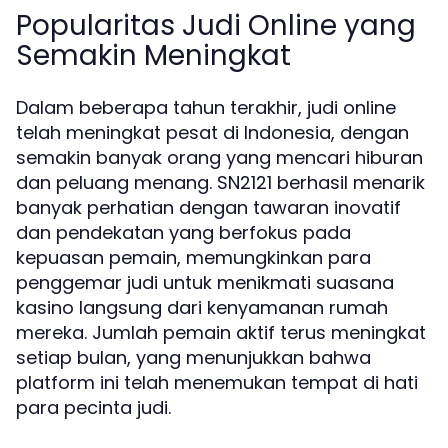
Popularitas Judi Online yang
Semakin Meningkat
Dalam beberapa tahun terakhir, judi online
telah meningkat pesat di Indonesia, dengan
semakin banyak orang yang mencari hiburan
dan peluang menang. SN2121 berhasil menarik
banyak perhatian dengan tawaran inovatif
dan pendekatan yang berfokus pada
kepuasan pemain, memungkinkan para
penggemar judi untuk menikmati suasana
kasino langsung dari kenyamanan rumah
mereka. Jumlah pemain aktif terus meningkat
setiap bulan, yang menunjukkan bahwa
platform ini telah menemukan tempat di hati
para pecinta judi.