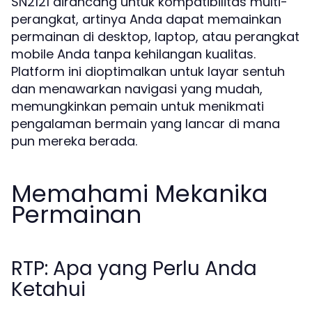
SN2121 dirancang untuk kompatibilitas multi-
perangkat, artinya Anda dapat memainkan
permainan di desktop, laptop, atau perangkat
mobile Anda tanpa kehilangan kualitas.
Platform ini dioptimalkan untuk layar sentuh
dan menawarkan navigasi yang mudah,
memungkinkan pemain untuk menikmati
pengalaman bermain yang lancar di mana
pun mereka berada.
Memahami Mekanika
Permainan
RTP: Apa yang Perlu Anda
Ketahui