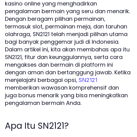
kasino online yang menghadirkan
pengalaman bermain yang seru dan menarik.
Dengan beragam pilihan permainan,
termasuk slot, permainan meja, dan taruhan
olahraga, SN2121 telah menjadi pilihan utama
bagi banyak penggemar judi di Indonesia.
Dalam artikel ini, kita akan membahas apa itu
SN2121, fitur dan keunggulannya, serta cara
mengakses dan bermain di platform ini
dengan aman dan bertanggung jawab. Ketika
menjelajahi berbagai opsi,
SN2121
memberikan wawasan komprehensif dan
juga bonus menarik yang bisa meningkatkan
pengalaman bermain Anda.
Apa Itu SN2121?