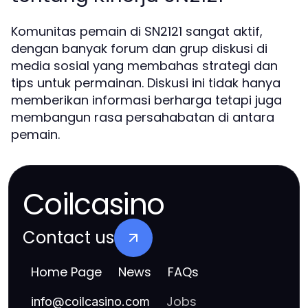
Komunitas pemain di SN2121 sangat aktif,
dengan banyak forum dan grup diskusi di
media sosial yang membahas strategi dan
tips untuk permainan. Diskusi ini tidak hanya
memberikan informasi berharga tetapi juga
membangun rasa persahabatan di antara
pemain.
Coilcasino
Contact us
Home Page
News
FAQs
Jobs
info
@
coilcasino.com