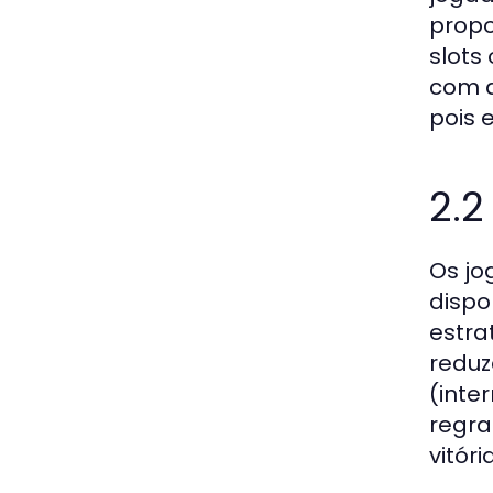
propo
slots
com a
pois 
2.
Os jo
dispo
estra
reduz
(inte
regra
vitória