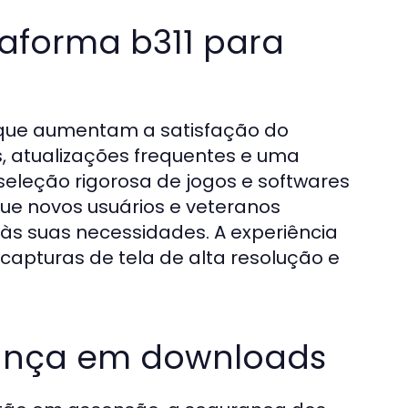
ataforma b311 para
 que aumentam a satisfação do
, atualizações frequentes e uma
 seleção rigorosa de jogos e softwares
ue novos usuários e veteranos
s suas necessidades. A experiência
capturas de tela de alta resolução e
rança em downloads