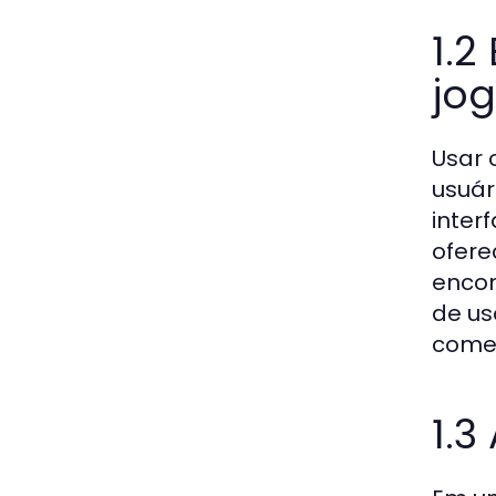
1.2
jo
Usar 
usuár
inter
ofere
encon
de us
comen
1.