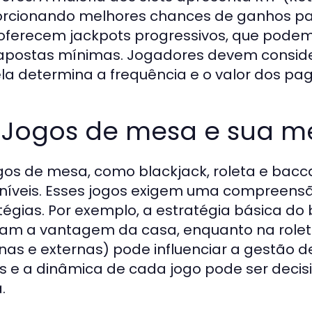
rcionando melhores chances de ganhos para
 oferecem jackpots progressivos, que podem 
postas mínimas. Jogadores devem considera
ela determina a frequência e o valor dos p
2 Jogos de mesa e sua m
gos de mesa, como blackjack, roleta e ba
níveis. Esses jogos exigem uma compreensã
tégias. Por exemplo, a estratégia básica do
am a vantagem da casa, enquanto na roleta
rnas e externas) pode influenciar a gestão 
s e a dinâmica de cada jogo pode ser deci
.