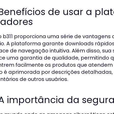
 Benefícios de usar a pl
gadores
o b311 proporciona uma série de vantagens
io. A plataforma garante downloads rápidos
face de navegação intuitiva. Além disso, sua
ce uma garantia de qualidade, permitindo q
trem facilmente os produtos que atendem à
o é aprimorada por descrições detalhadas, 
tários de outros usuários.
3 A importância da segu