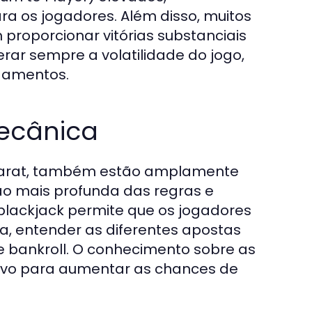
 os jogadores. Além disso, muitos
proporcionar vitórias substanciais
r sempre a volatilidade do jogo,
agamentos.
ecânica
ccarat, também estão amplamente
o mais profunda das regras e
 blackjack permite que os jogadores
, entender as diferentes apostas
de bankroll. O conhecimento sobre as
sivo para aumentar as chances de