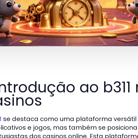
 Introdução ao b31
sinos
se destaca como uma plataforma versátil 
1
licativos e jogos, mas também se posicio
tusiastas dos casinos online. Esta platafor