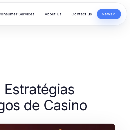
Consumer Services
About Us
Contact us
News
: Estratégias
gos de Casino