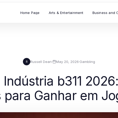
Home Page
Arts & Entertainment
Business and 
Russell Dean
·
May 20, 2026
·
Gambling
R
 Indústria b311 2026
para Ganhar em Jo