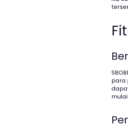
terse
Fi
Be
SBOBE
para 
dapa
mulai
Pe