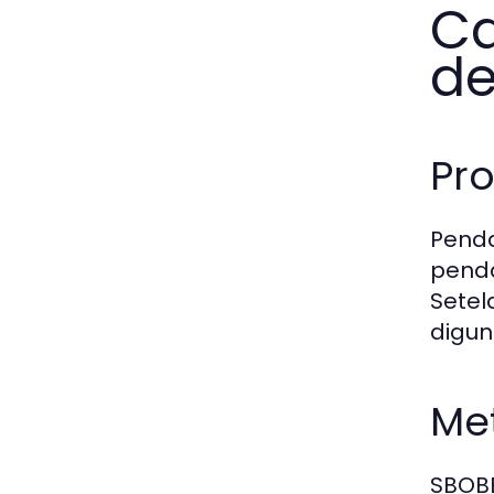
Ca
d
Pr
Penda
penda
Setel
digun
Me
SBOB