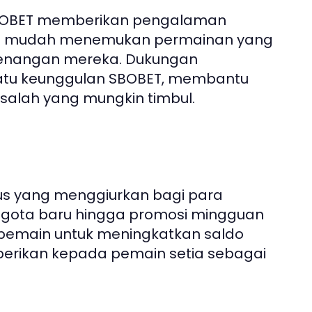
 SBOBET memberikan pengalaman
gan mudah menemukan permainan yang
emenangan mereka. Dukungan
satu keunggulan SBOBET, membantu
alah yang mungkin timbul.
s yang menggiurkan bagi para
ggota baru hingga promosi mingguan
 pemain untuk meningkatkan saldo
diberikan kepada pemain setia sebagai