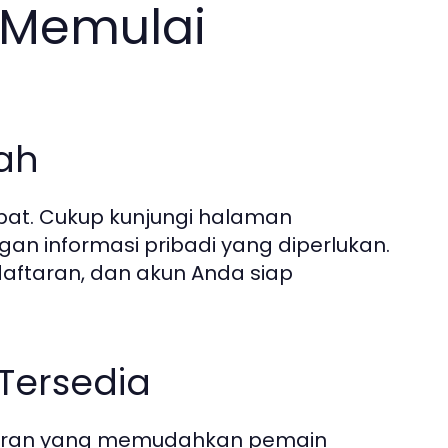
 Memulai
dah
at. Cukup kunjungi halaman
gan informasi pribadi yang diperlukan.
daftaran, dan akun Anda siap
Tersedia
aran yang memudahkan pemain