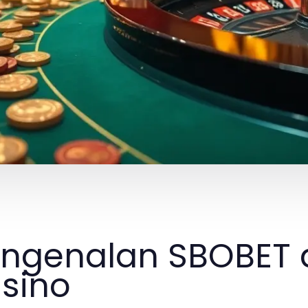
ngenalan SBOBET 
sino