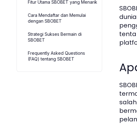
Fitur Utama SBOBET yang Menarik
SBOBE
Cara Mendaftar dan Memulai
dunia
dengan SBOBET
pengg
tenta
Strategi Sukses Bermain di
SBOBET
platfo
Frequently Asked Questions
(FAQ) tentang SBOBET
Apa
SBOBE
terma
salah
berm
pelan