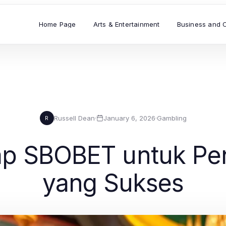
Home Page
Arts & Entertainment
Business and 
Russell Dean
·
January 6, 2026
·
Gambling
R
p SBOBET untuk Pe
yang Sukses