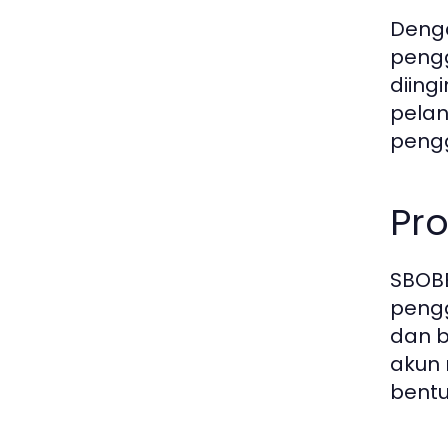
Denga
peng
diing
pelan
pengg
Pr
SBOB
pengg
dan b
akun 
bent