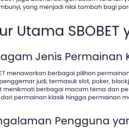
mbunyi, yang menjadi nilai tambah bagi pa
tur Utama SBOBET 
ragam Jenis Permainan 
T menawarkan berbagai pilihan permainan 
penggemar judi, termasuk slot, poker, blackj
t menikmati berbagai macam tema dan pen
 dari permainan klasik hingga permainan 
ngalaman Pengguna ya