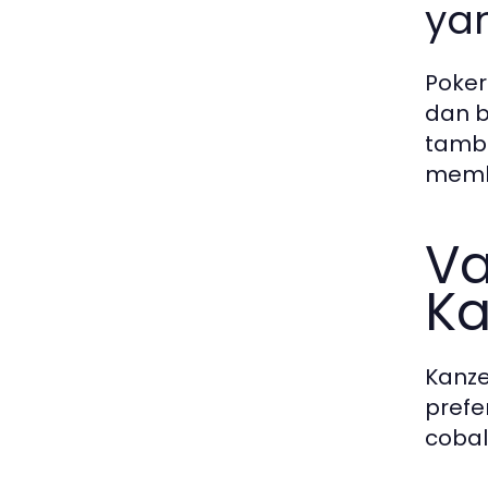
yan
Poker
dan 
tamba
membu
Va
K
Kanz
prefe
cobal