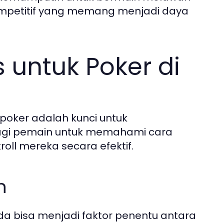
ompetitif yang memang menjadi daya
 untuk Poker di
poker adalah kunci untuk
bagi pemain untuk memahami cara
oll mereka secara efektif.
n
a bisa menjadi faktor penentu antara