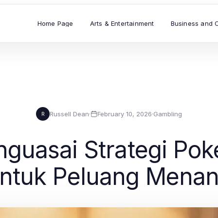
Home Page
Arts & Entertainment
Business and 
Russell Dean
·
February 10, 2026
·
Gambling
R
uasai Strategi Poke
ntuk Peluang Mena