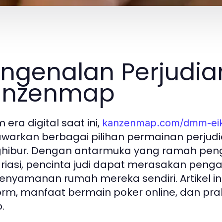
ngenalan Perjudia
anzenmap
 era digital saat ini,
kanzenmap.com/dmm-ei
arkan berbagai pilihan permainan perjudi
hibur. Dengan antarmuka yang ramah peng
riasi, pencinta judi dapat merasakan pe
kenyamanan rumah mereka sendiri. Artikel i
orm, manfaat bermain poker online, dan pra
.